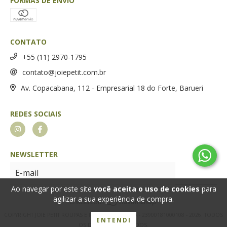
FORMAS DE ENVIO
CONTATO
+55 (11) 2970-1795
contato@joiepetit.com.br
Av. Copacabana, 112 - Empresarial 18 do Forte, Barueri
REDES SOCIAIS
NEWSLETTER
Ao navegar por este site
você aceita o uso de cookies
para
agilizar a sua experiência de compra.
COPYRIGHT JOIE PETIT ROUPAS E FRAGRANCIAS LTDA - 23900181000108 - 2026. TODOS
ENTENDI
OS DIREITOS RESERVADOS.