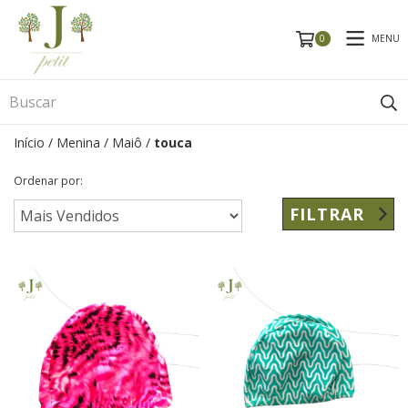
MENU
0
Início
/
Menina
/
Maiô
/
touca
Ordenar por:
FILTRAR