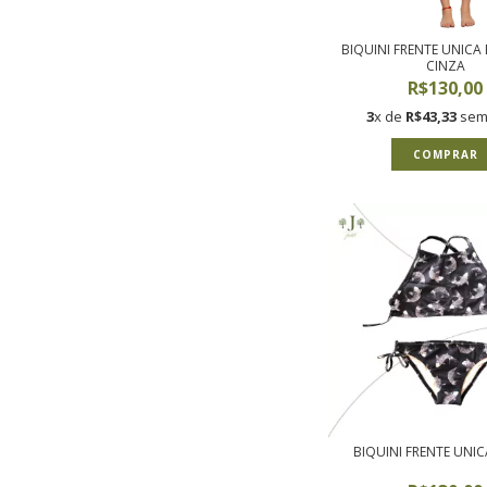
BIQUINI FRENTE UNIC
CINZA
R$130,00
3
x de
R$43,33
sem 
COMPRAR
BIQUINI FRENTE UNI