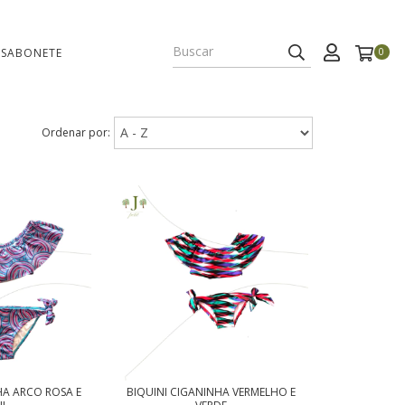
 SABONETE
0
Ordenar por:
HA ARCO ROSA E
BIQUINI CIGANINHA VERMELHO E