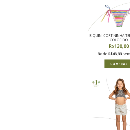
BIQUINI CORTININHA TE
COLORIDO
R$130,00
3
x de
R$43,33
sem 
COMPRAR