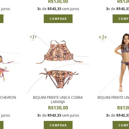
R$130,00
R$13
juros
3
x de
R$43,33
sem juros
3
x de
R$43,3
COMPRAR
COMP
A CHEVRON
BIQUINI FRENTE UNICA COBRA
BIQUINI FRENTE U
.
LARANJA
R$130,00
R$13
juros
3
x de
R$43,33
sem juros
3
x de
R$43,3
COMPRAR
COMP