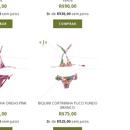
UL
VERDE
,00
R$90,00
0
sem juros
3
x de
R$30,00
sem juros
RAR
COMPRAR
NHA ONDAS PINK
BIQUINI CORTININHA PUCCI FUNDO
BRANCO
,00
R$75,00
0
sem juros
3
x de
R$25,00
sem juros