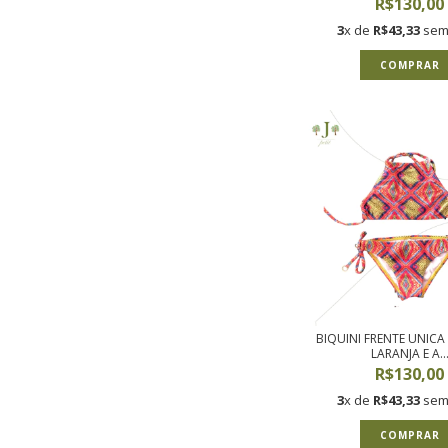
R$130,00
3
x de
R$43,33
sem 
COMPRAR
BIQUINI FRENTE UNIC
LARANJA E A..
R$130,00
3
x de
R$43,33
sem 
COMPRAR