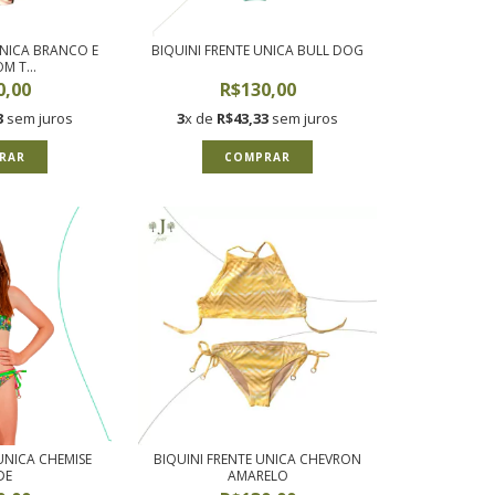
UNICA BRANCO E
BIQUINI FRENTE UNICA BULL DOG
M T...
0,00
R$130,00
3
sem juros
3
x de
R$43,33
sem juros
RAR
COMPRAR
UNICA CHEMISE
BIQUINI FRENTE UNICA CHEVRON
DE
AMARELO