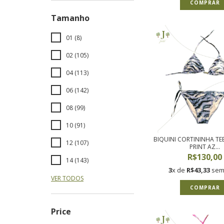
COMPRAR
Tamanho
01 (8)
02 (105)
04 (113)
06 (142)
08 (99)
10 (91)
BIQUINI CORTININHA TE
12 (107)
PRINT AZ...
R$130,00
14 (143)
3
x de
R$43,33
sem 
VER TODOS
COMPRAR
Price