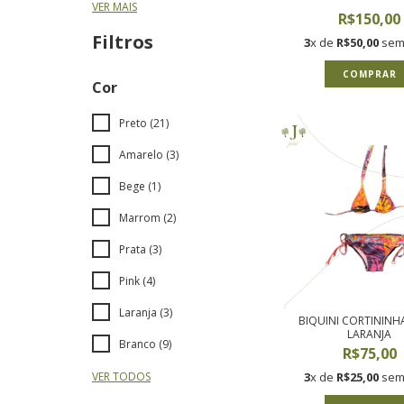
VER MAIS
R$150,00
Filtros
3
x de
R$50,00
sem 
COMPRAR
Cor
Preto (21)
Amarelo (3)
Bege (1)
Marrom (2)
Prata (3)
Pink (4)
Laranja (3)
BIQUINI CORTININH
LARANJA
Branco (9)
R$75,00
3
x de
R$25,00
sem 
VER TODOS