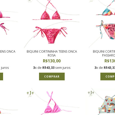
EENS ONCA
BIQUINI CORTININHA TEENS ONCA
BIQUINI CORTI
ROSA
PASSAR
R$130,00
R$13
juros
3
x de
R$43,33
sem juros
3
x de
R$43,3
COMPRAR
COMP