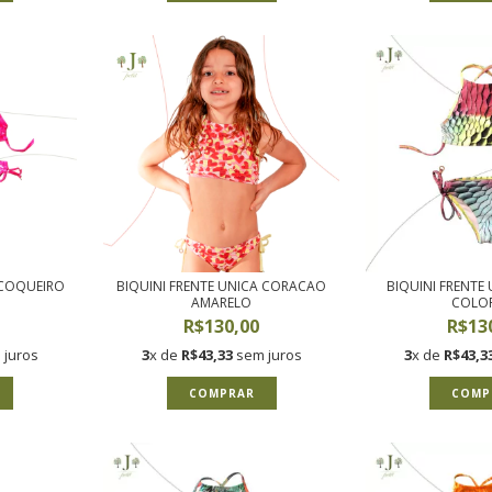
 COQUEIRO
BIQUINI FRENTE UNICA CORACAO
BIQUINI FRENTE
AMARELO
COLO
R$130,00
R$13
juros
3
x de
R$43,33
sem juros
3
x de
R$43,3
COMPRAR
COMP