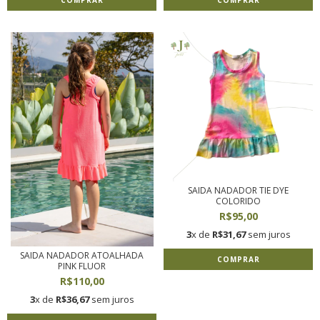
SAIDA NADADOR TIE DYE
COLORIDO
R$95,00
3
x de
R$31,67
sem juros
SAIDA NADADOR ATOALHADA
COMPRAR
PINK FLUOR
R$110,00
3
x de
R$36,67
sem juros