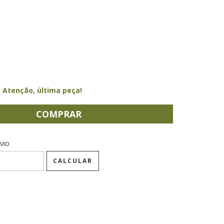
Atenção, última peça!
CEP:
ALTERAR CEP
vio
CALCULAR