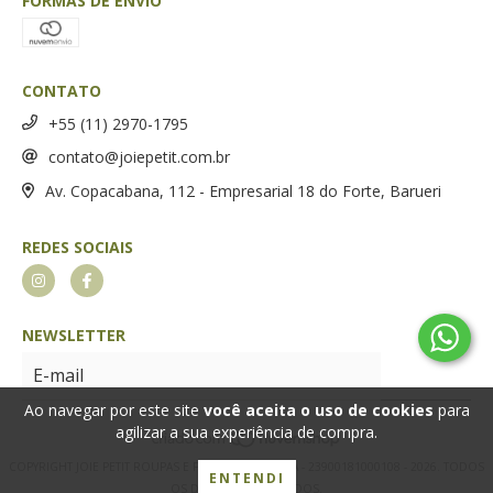
FORMAS DE ENVIO
CONTATO
+55 (11) 2970-1795
contato@joiepetit.com.br
Av. Copacabana, 112 - Empresarial 18 do Forte, Barueri
REDES SOCIAIS
NEWSLETTER
Ao navegar por este site
você aceita o uso de cookies
para
agilizar a sua experiência de compra.
COPYRIGHT JOIE PETIT ROUPAS E FRAGRANCIAS LTDA - 23900181000108 - 2026. TODOS
ENTENDI
OS DIREITOS RESERVADOS.