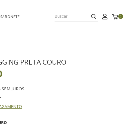
 SABONETE
0
GGING PRETA COURO
0
3
SEM JUROS
PAGAMENTO
URO