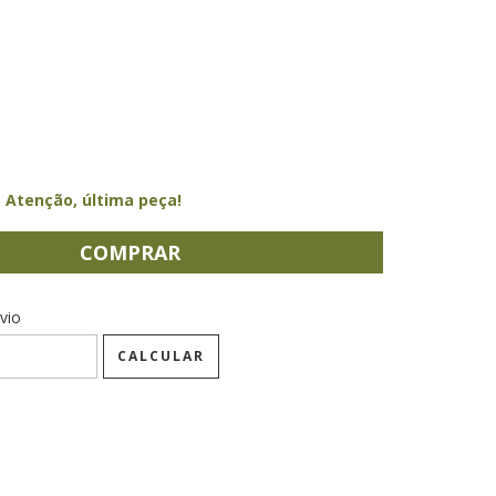
Atenção, última peça!
CEP:
ALTERAR CEP
vio
CALCULAR